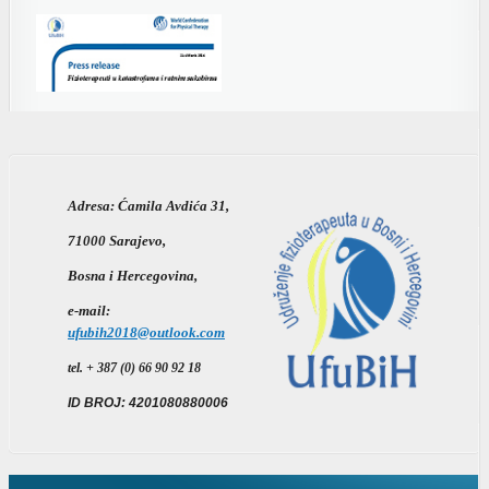
Adresa:
Ćamila Avdića 31,
71000 Sarajevo,
Bosna i Hercegovina,
e-mail:
ufubih2018@outlook.com
tel. + 387 (0) 66 90 92 18
ID BROJ: 4201080880006